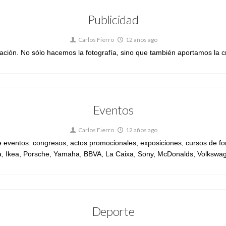
Publicidad
Carlos Fierro
12 años ago
cación. No sólo hacemos la fotografía, sino que también aportamos la c
Eventos
Carlos Fierro
12 años ago
e eventos: congresos, actos promocionales, exposiciones, cursos de fo
kea, Porsche, Yamaha, BBVA, La Caixa, Sony, McDonalds, Volkswagen,
Deporte