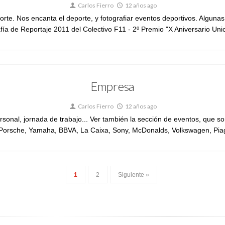
Carlos Fierro
12 años ago
rte. Nos encanta el deporte, y fotografiar eventos deportivos. Algunas
ía de Reportaje 2011 del Colectivo F11 - 2º Premio "X Aniversario Union
Empresa
Carlos Fierro
12 años ago
personal, jornada de trabajo... Ver también la sección de eventos, q
orsche, Yamaha, BBVA, La Caixa, Sony, McDonalds, Volkswagen, Piaggo
1
2
Siguiente »