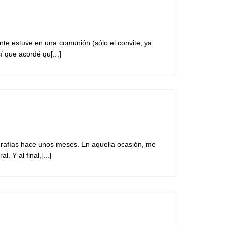
te estuve en una comunión (sólo el convite, ya
í que acordé qu[...]
grafías hace unos meses. En aquella ocasión, me
 Y al final,[...]