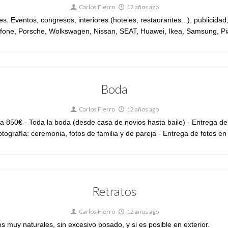
Carlos Fierro
12 años ago
s. Eventos, congresos, interiores (hoteles, restaurantes...), public
afone, Porsche, Wolkswagen, Nissan, SEAT, Huawei, Ikea, Samsung, Pia
Boda
Carlos Fierro
12 años ago
a 850€ - Toda la boda (desde casa de novios hasta baile) - Entrega de
ografía: ceremonia, fotos de familia y de pareja - Entrega de fotos en 
Retratos
Carlos Fierro
12 años ago
s muy naturales, sin excesivo posado, y si es posible en exterior.