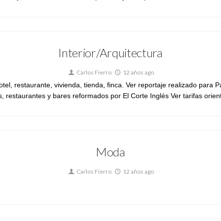
Interior/Arquitectura
Carlos Fierro
12 años ago
hotel, restaurante, vivienda, tienda, finca. Ver reportaje realizado pa
, restaurantes y bares reformados por El Corte Inglés Ver tarifas orienta
Moda
Carlos Fierro
12 años ago